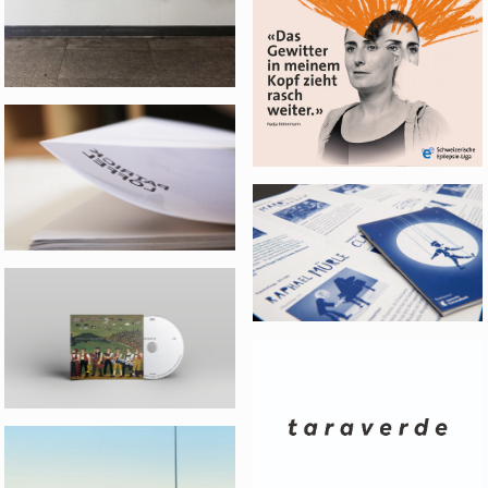
SCHWEIZERISCHE
EPILEPSIE-LIGA
KALUZA + SCHMID,
BÜRO PORTRAIT
FIGURENTHEATER
APPENZELL
APPENZELLER
JAZZKAPELLE
TARAVERDE