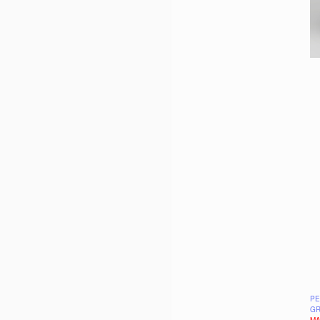
PE
GR