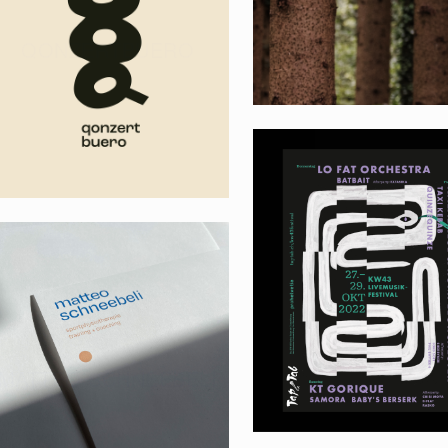
QONZERTBUERO
KW43
MATTEO SCHNEEBELI