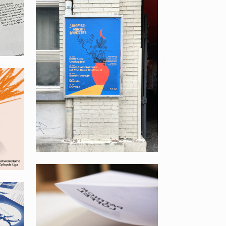
SOMMERNACHTSKONZERTE
TAPTAB, SCHAFFHAUSEN
HE
A
KALUZA + SCHMID,
BÜRO PORTRAIT
ER