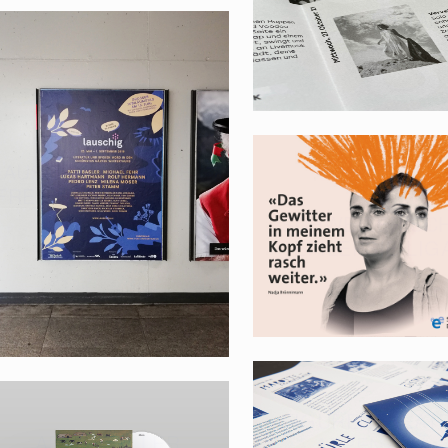
KW43 TAPTAB
LAUSCHIG - WORTE IM
FREIEN, WINTERTHUR
SCHWEIZERISC
EPILEPSIE-LIG
FIGURENTHEAT
APPENZELLER
APPENZELL